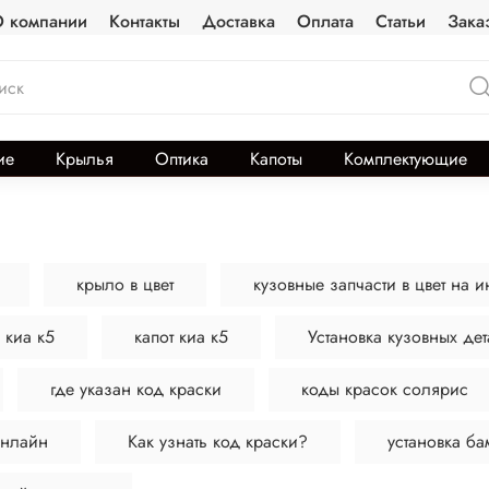
 компании
Контакты
Доставка
Оплата
Статьи
Зака
ие
Крылья
Оптика
Капоты
Комплектующие
крыло в цвет
кузовные запчасти в цвет на 
 киа к5
капот киа к5
Установка кузовных де
где указан код краски
коды красок солярис
нлайн
Как узнать код краски?
установка б