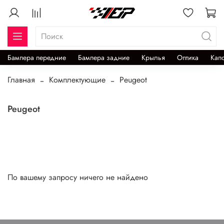
Бампера передние
Бампера задние
Крылья
Оптика
Кап
Главная
Комплектующие
Peugeot
Peugeot
По вашему запросу ничего не найдено