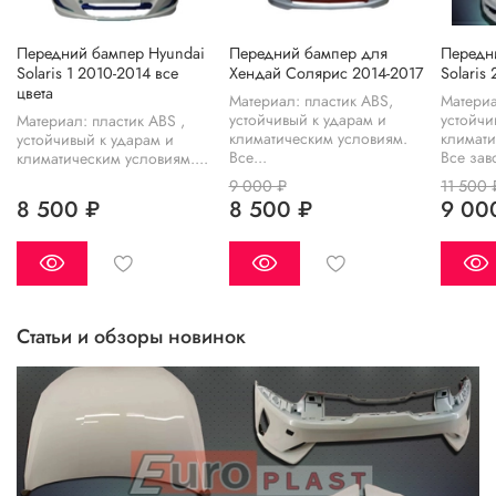
Передний бампер Hyundai
Передний бампер для
Передн
Solaris 1 2010-2014 все
Хендай Солярис 2014-2017
Solaris
цвета
Материал: пластик ABS,
Материа
устойчивый к ударам и
устойчи
Материал: пластик ABS ,
климатическим условиям.
климати
устойчивый к ударам и
Все...
Все зав
климатическим условиям....
9 000 ₽
11 500 
8 500 ₽
8 500 ₽
9 00
Статьи и обзоры новинок