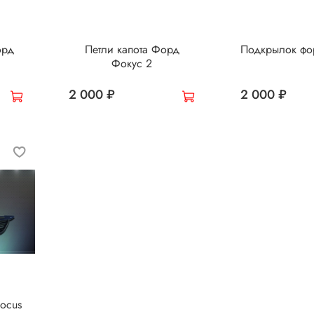
орд
Петли капота Форд
Подкрылок фо
Фокус 2
2 000 ₽
2 000 ₽
focus