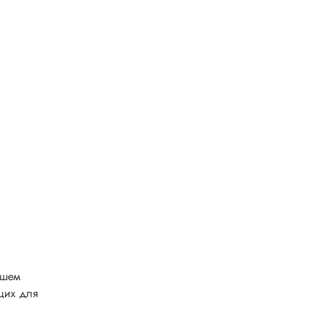
ашем
щих для