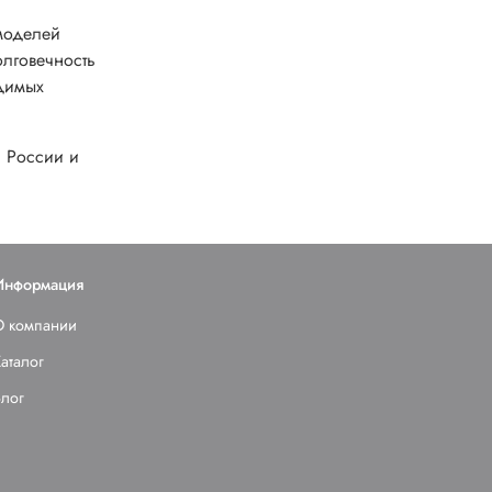
 моделей
олговечность
одимых
й России и
Информация
О компании
аталог
Блог