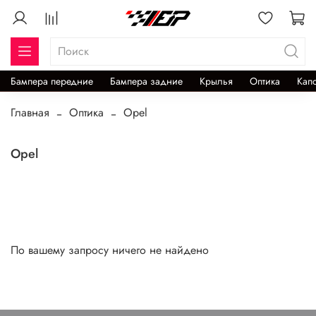
Бампера передние
Бампера задние
Крылья
Оптика
Кап
Главная
Оптика
Opel
Opel
По вашему запросу ничего не найдено