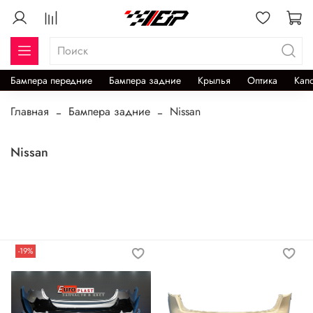
Бампера передние
Бампера задние
Крылья
Оптика
Кап
Главная
Бампера задние
Nissan
Nissan
-19%