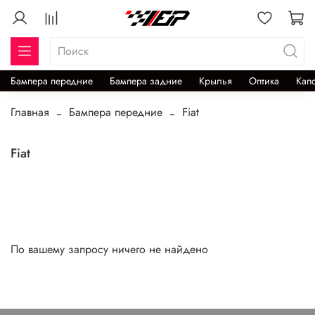
Бампера передние
Бампера задние
Крылья
Оптика
Кап
Главная
Бампера передние
Fiat
Fiat
По вашему запросу ничего не найдено