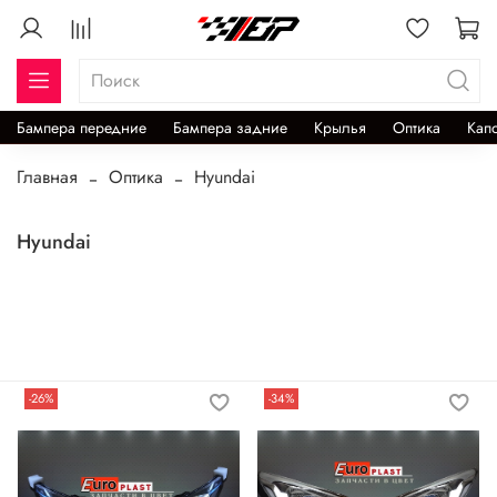
Бампера передние
Бампера задние
Крылья
Оптика
Кап
Главная
Оптика
Hyundai
Hyundai
-26%
-34%