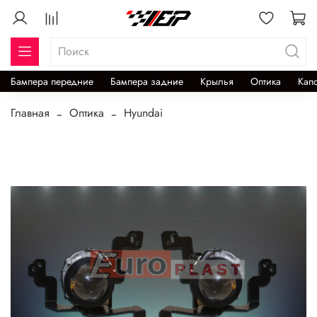
Бампера передние
Бампера задние
Крылья
Оптика
Кап
Главная
Оптика
Hyundai