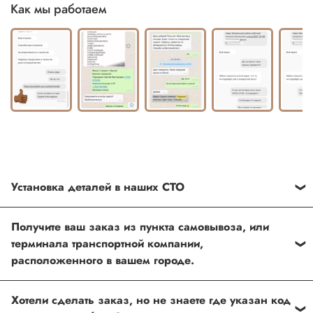
Как мы работаем
Установка деталей в наших СТО
Каждый товар, который Вы приобретаете у нас , также
Получите ваш заказ из пункта самовывоза, или
можно установить в любом из наших установочных
терминала транспортной компании,
центров по Москве
расположенного в вашем городе.
Оформить и оплатить заказ на сайте, либо связаться с
Хотели сделать заказ, но не знаете где указан код
нашим менеджером