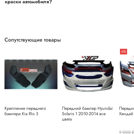
краски автомобиля?
Если вы сомневаетесь, или вовсе не знаете код краски
автомобиля- не беда, наши специалисты помогут!
Для этого необходимо прислать Vin код нашему
менеджеру по форме обратной связи, на Whats up, либо
Сопутствующие товары
по телефону.
-6%
Крепление переднего
Передний бампер Hyundai
Передн
бампера Kia RIo 3
Solaris 1 2010-2014 все
Хендай
цвета
9 000 