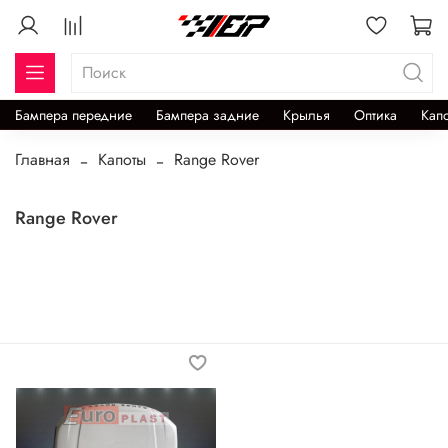
Бампера передние
Бампера задние
Крылья
Оптика
Кап
Главная
Капоты
Range Rover
Range Rover