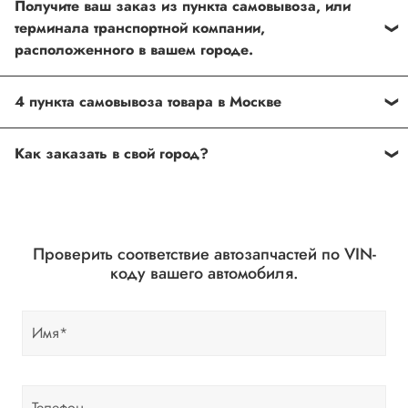
Получите ваш заказ из пункта самовывоза, или
терминала транспортной компании,
расположенного в вашем городе.
У блока отсутствует содержимое
4 пункта самовывоза товара в Москве
Щелковская
Как заказать в свой город?
Кунцевская
ВДНХ
Вы имеете возможность самостоятельно получить ваш
Авиамоторная
заказ в наших магазинах или пунктах выдачи по всей
России. Если же вы решите отправить заказ через
Проверить соответствие автозапчастей по VIN-
транспортную компанию, доставка до терминала
коду вашего автомобиля.
осуществляется нашим курьером!