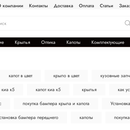
 компании
Контакты
Доставка
Оплата
Статьи
Зака
ие
Крылья
Оптика
Капоты
Комплектующие
капот в цвет
крыло в цвет
кузовные запч
 киа к5
капот киа к5
крылья
как у
с
покупка бампера крыла и капота
Установк
становка бампера переднего
капоты
покупка