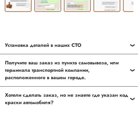
Установка деталей в наших СТО
Каждый товар, который Вы приобретаете у нас , также
Получите ваш заказ из пункта самовывоза, или
можно установить в любом из наших установочных
терминала транспортной компании,
центров по Москве
расположенного в вашем городе.
Оформить и оплатить заказ на сайте, либо связаться с
Хотели сделать заказ, но не знаете где указан код
нашим менеджером
краски автомобиля?
Если вы сомневаетесь, или вовсе не знаете код краски
автомобиля- не беда, наши специалисты помогут!
Для этого необходимо прислать Vin код нашему
менеджеру по форме обратной связи, на Whats up, либо