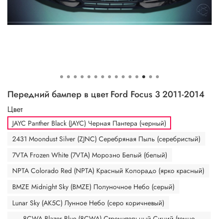
Передний бампер в цвет Ford Focus 3 2011-2014
Цвет
JAYC Panther Black (JAYC) Черная Пантера (черный)
2431 Moondust Silver (ZJNC) Серебряная Пыль (серебристый)
7VTA Frozen White (7VTA) Морозно Белый (белый)
NPTA Colorado Red (NPTA) Красный Колорадо (ярко красный)
BMZE Midnight Sky (BMZE) Полуночное Небо (серый)
Lunar Sky (AK5C) Лунное Небо (серо коричневый)
8CWA Blazer Blue (8CWA) Стремительный Синий (темно