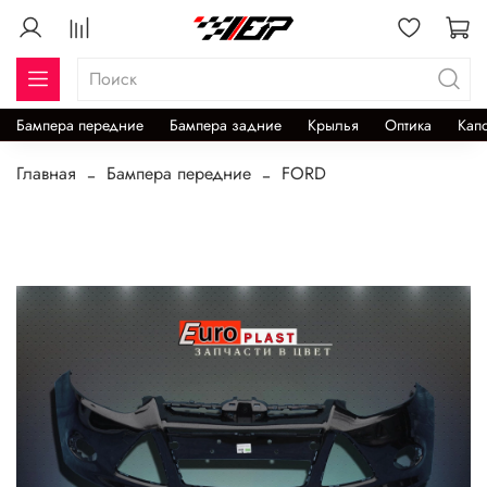
Бампера передние
Бампера задние
Крылья
Оптика
Кап
Главная
Бампера передние
FORD