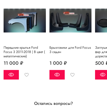
Передние крылья Ford
Брызговики для Ford Focus
Заглуш
Focus 3 2011-2018 | В цвет (
3 седан
фар для
металлические)
дорест
11 000 ₽
1 000 ₽
500 
Остались вопросы?