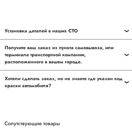
Установка деталей в наших СТО
Каждый товар, который Вы приобретаете у нас , также
Получите ваш заказ из пункта самовывоза, или
можно установить в любом из наших установочных
терминала транспортной компании,
центров по Москве
расположенного в вашем городе.
Оформить и оплатить заказ на сайте, либо связаться с
Хотели сделать заказ, но не знаете где указан код
нашим менеджером
краски автомобиля?
Если вы сомневаетесь, или вовсе не знаете код краски
автомобиля- не беда, наши специалисты помогут!
Для этого необходимо прислать Vin код нашему
менеджеру по форме обратной связи, на Whats up, либо
Сопутствующие товары
по телефону.