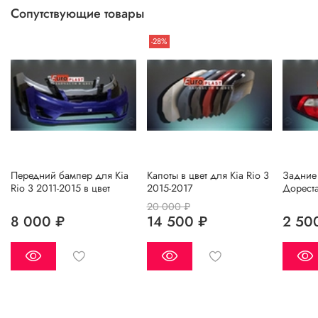
менеджеру по форме обратной связи, на Whats up, либо
Сопутствующие товары
по телефону.
-28%
Передний бампер для Kia
Капоты в цвет для Kia Rio 3
Задние 
Rio 3 2011-2015 в цвет
2015-2017
Дорест
20 000 ₽
8 000 ₽
14 500 ₽
2 50