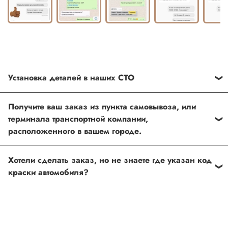
Установка деталей в наших СТО
Каждый товар, который Вы приобретаете у нас , также
Получите ваш заказ из пункта самовывоза, или
можно установить в любом из наших установочных
терминала транспортной компании,
центров по Москве
расположенного в вашем городе.
Оформить и оплатить заказ на сайте, либо связаться с
Хотели сделать заказ, но не знаете где указан код
нашим менеджером
краски автомобиля?
Если вы сомневаетесь, или вовсе не знаете код краски
автомобиля- не беда, наши специалисты помогут!
Для этого необходимо прислать Vin код нашему