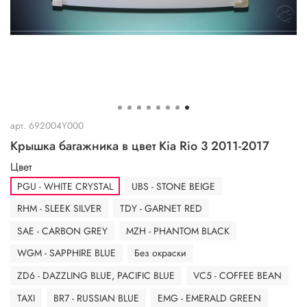
арт.
692004Y000
Крышка багажника в цвет Kia Rio 3 2011-2017
Цвет
PGU - WHITE CRYSTAL
UBS - STONE BEIGE
RHM - SLEEK SILVER
TDY - GARNET RED
SAE - CARBON GREY
MZH - PHANTOM BLACK
WGM - SAPPHIRE BLUE
Без окраски
ZD6 - DAZZLING BLUE, PACIFIC BLUE
VC5 - COFFEE BEAN
TAXI
BR7 - RUSSIAN BLUE
EMG - EMERALD GREEN