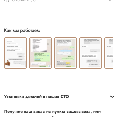
Как мы работаем
Установка деталей в наших СТО
Каждый товар, который Вы приобретаете у нас , также
Получите ваш заказ из пункта самовывоза, или
можно установить в любом из наших установочных