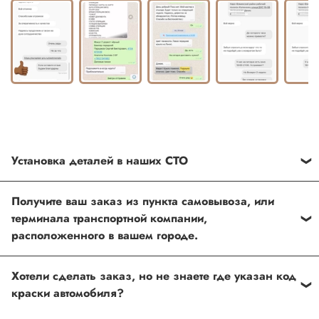
Установка деталей в наших СТО
Каждый товар, который Вы приобретаете у нас , также
Получите ваш заказ из пункта самовывоза, или
можно установить в любом из наших установочных
терминала транспортной компании,
центров по Москве
расположенного в вашем городе.
Оформить и оплатить заказ на сайте, либо связаться с
Хотели сделать заказ, но не знаете где указан код
нашим менеджером
краски автомобиля?