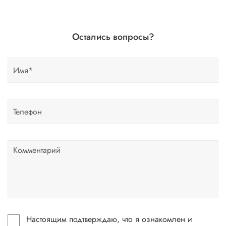
Если вы сомневаетесь, или вовсе не знаете код краски
автомобиля- не беда, наши специалисты помогут!
Для этого необходимо прислать Vin код нашему
Остались вопросы?
менеджеру по форме обратной связи, на Whats up, либо
по телефону.
Настоящим подтверждаю, что я ознакомлен и