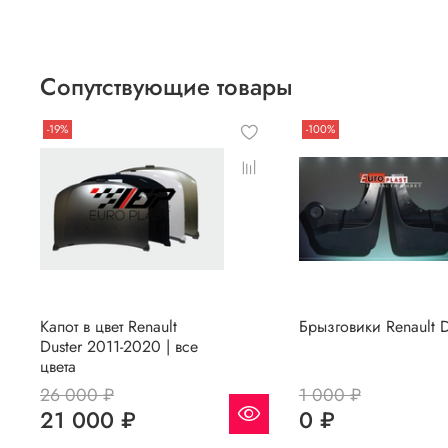
Если вы сомневаетесь, или вовсе не знаете код краски авт
Для этого необходимо прислать Vin код нашему менеджеру 
Сопутствующие товары
-19%
-100%
Капот в цвет Renault
Брызговики Renault D
Duster 2011-2020 | все
цвета
26 000 ₽
1 000 ₽
21 000 ₽
0 ₽