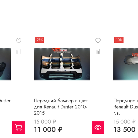
омобиля- не беда, наши специалисты помогут!
по форме обратной связи, на Whats up, либо по телефону.
-27%
-10%
uster
Передний бампер в цвет
Передние к
для Renault Duster 2010-
Renault Du
2015
г.в.
15 000 ₽
15 000 ₽
11 000 ₽
13 500