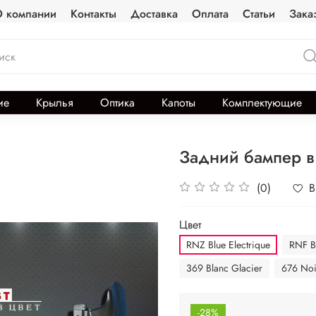
 компании
Контакты
Доставка
Оплата
Статьи
Зака
ие
Крылья
Оптика
Капоты
Комплектующие
Задний бампер в 
(0)
В
Цвет
RNZ Blue Electrique
RNF B
369 Blanc Glacier
676 Noi
-28%