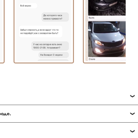
ве
ороде.