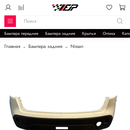
Бампера передние
Бампера задние
Крылья
Оптика
Кап
Главная
Бампера задние
Nissan