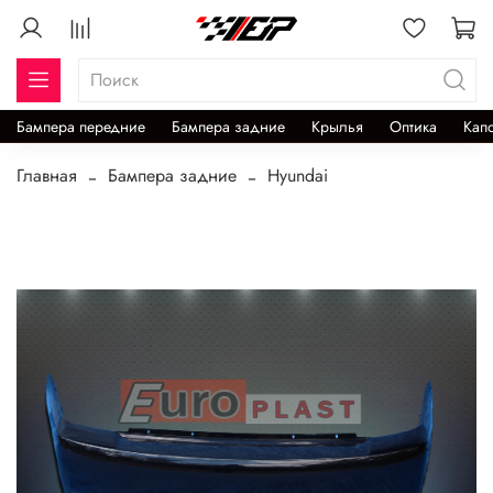
Бампера передние
Бампера задние
Крылья
Оптика
Кап
Главная
Бампера задние
Hyundai