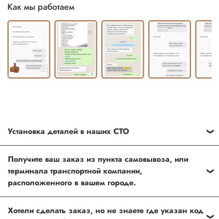
Как мы работаем
Установка деталей в наших СТО
Каждый товар, который Вы приобретаете у нас , также
Получите ваш заказ из пункта самовывоза, или
можно установить в любом из наших установочных
терминала транспортной компании,
центров по Москве
расположенного в вашем городе.
Оформить и оплатить заказ на сайте, либо связаться с
Хотели сделать заказ, но не знаете где указан код
нашим менеджером