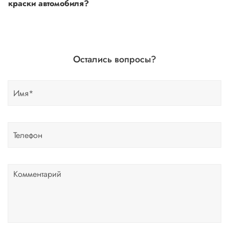
краски автомобиля?
Если вы сомневаетесь, или вовсе не знаете код краски
автомобиля- не беда, наши специалисты помогут!
Для этого необходимо прислать Vin код нашему
Остались вопросы?
менеджеру по форме обратной связи, на Whats up, либо
по телефону.