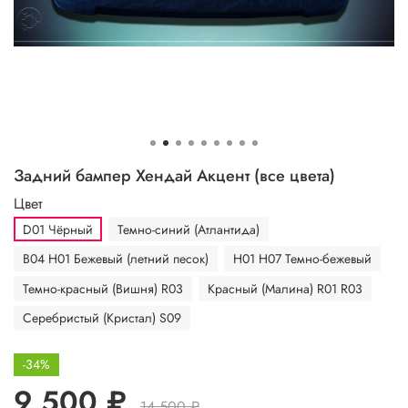
Задний бампер Хендай Акцент (все цвета)
Цвет
D01 Чёрный
Темно-синий (Атлантида)
B04 H01 Бежевый (летний песок)
H01 H07 Темно-бежевый
Темно-красный (Вишня) R03
Красный (Малина) R01 R03
Серебристый (Кристал) S09
-34%
9 500 ₽
14 500 ₽