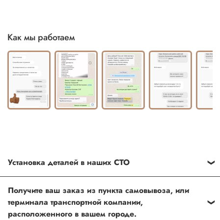
Как мы работаем
Установка деталей в наших СТО
Каждый товар, который Вы приобретаете у нас , также
Получите ваш заказ из пункта самовывоза, или
можно установить в любом из наших установочных
терминала транспортной компании,
центров по Москве
расположенного в вашем городе.