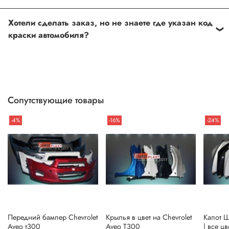
Оформить и оплатить заказ на сайте, либо связаться с
Хотели сделать заказ, но не знаете где указан код
нашим менеджером
краски автомобиля?
Если вы сомневаетесь, или вовсе не знаете код краски
автомобиля- не беда, наши специалисты помогут!
Для этого необходимо прислать Vin код нашему
менеджеру по форме обратной связи, на Whats up, либо
Сопутствующие товары
по телефону.
-4%
-16%
-24%
Передний бампер Chevrolet
Крылья в цвет на Chevrolet
Капот 
Aveo т300
Aveo T300
| все ц