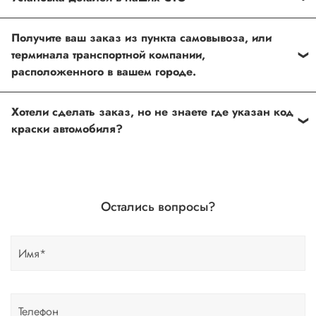
Каждый товар, который Вы приобретаете у нас , также
Получите ваш заказ из пункта самовывоза, или
можно установить в любом из наших установочных
терминала транспортной компании,
центров по Москве
расположенного в вашем городе.
Оформить и оплатить заказ на сайте, либо связаться с
Хотели сделать заказ, но не знаете где указан код
нашим менеджером
краски автомобиля?
Если вы сомневаетесь, или вовсе не знаете код краски
автомобиля- не беда, наши специалисты помогут!
Для этого необходимо прислать Vin код нашему
Остались вопросы?
менеджеру по форме обратной связи, на Whats up, либо
по телефону.