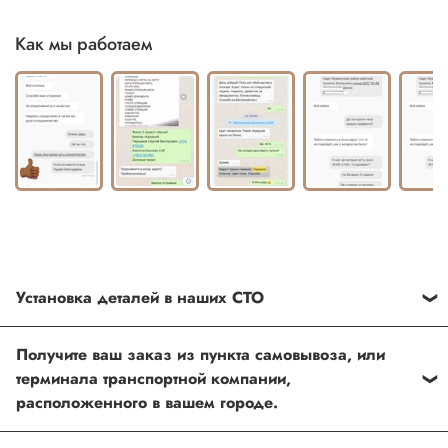
Как мы работаем
Установка деталей в наших СТО
Каждый товар, который Вы приобретаете у нас , также
Получите ваш заказ из пункта самовывоза, или
можно установить в любом из наших установочных
терминала транспортной компании,
центров по Москве
расположенного в вашем городе.
Оформить и оплатить заказ на сайте, либо связаться с