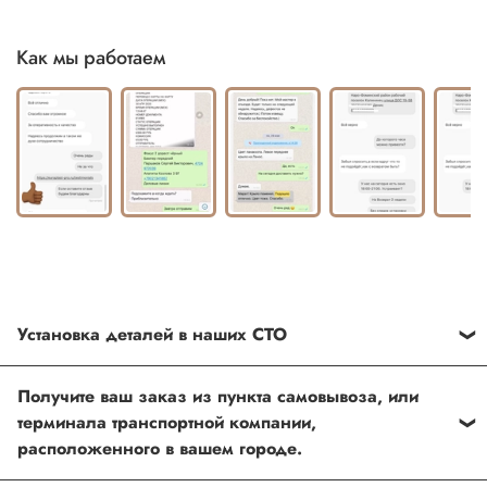
Как мы работаем
Установка деталей в наших СТО
Каждый товар, который Вы приобретаете у нас , также
Получите ваш заказ из пункта самовывоза, или
можно установить в любом из наших установочных
терминала транспортной компании,
центров по Москве
расположенного в вашем городе.