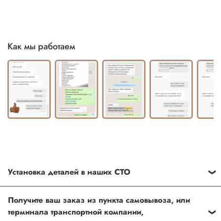
Как мы работаем
Установка деталей в наших СТО
Каждый товар, который Вы приобретаете у нас , также
Получите ваш заказ из пункта самовывоза, или
можно установить в любом из наших установочных
терминала транспортной компании,
центров по Москве