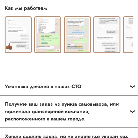
Как мы работаем
Установка деталей в наших СТО
Каждый товар, который Вы приобретаете у нас , также
Получите ваш заказ из пункта самовывоза, или
можно установить в любом из наших установочных
терминала транспортной компании,
центров по Москве
расположенного в вашем городе.
Оформить и оплатить заказ на сайте, либо связаться с
Хотели сделать заказ, но не знаете где указан код