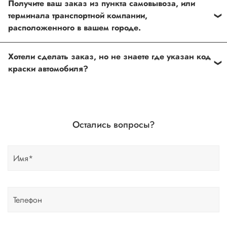
Получите ваш заказ из пункта самовывоза, или
можно установить в любом из наших установочных
терминала транспортной компании,
центров по Москве
расположенного в вашем городе.
Оформить и оплатить заказ на сайте, либо связаться с
Хотели сделать заказ, но не знаете где указан код
нашим менеджером
краски автомобиля?
Если вы сомневаетесь, или вовсе не знаете код краски
автомобиля- не беда, наши специалисты помогут!
Для этого необходимо прислать Vin код нашему
Остались вопросы?
менеджеру по форме обратной связи, на Whats up, либо
по телефону.