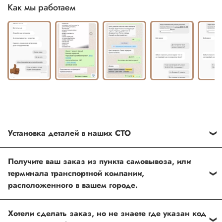
Как мы работаем
Установка деталей в наших СТО
Каждый товар, который Вы приобретаете у нас , также
Получите ваш заказ из пункта самовывоза, или
можно установить в любом из наших установочных
терминала транспортной компании,
центров по Москве
расположенного в вашем городе.
Оформить и оплатить заказ на сайте, либо связаться с
Хотели сделать заказ, но не знаете где указан код
нашим менеджером