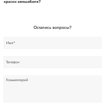
краски автомобиля?
Если вы сомневаетесь, или вовсе не знаете код краски
автомобиля- не беда, наши специалисты помогут!
Для этого необходимо прислать Vin код нашему
Остались вопросы?
менеджеру по форме обратной связи, на Whats up, либо
по телефону.