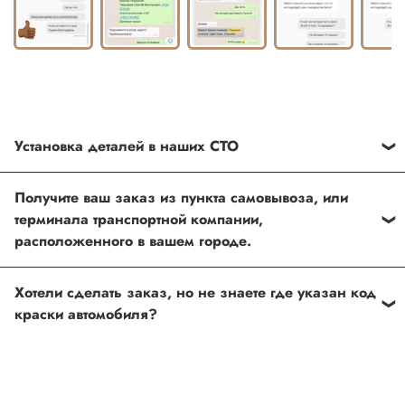
Установка деталей в наших СТО
Каждый товар, который Вы приобретаете у нас , также
Получите ваш заказ из пункта самовывоза, или
можно установить в любом из наших установочных
терминала транспортной компании,
центров по Москве
расположенного в вашем городе.
Оформить и оплатить заказ на сайте, либо связаться с
Хотели сделать заказ, но не знаете где указан код
нашим менеджером
краски автомобиля?
Если вы сомневаетесь, или вовсе не знаете код краски
автомобиля- не беда, наши специалисты помогут!
Для этого необходимо прислать Vin код нашему