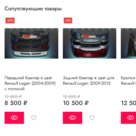
менеджеру по форме обратной связи, на Whats up, либо
Сопутствующие товары
по телефону.
-32%
-16%
Передний бампер в цвет
Задний бампер в цвет для
Крылья 
Renault Logan (2004-2009)
Renault Logan 2009-2015
Renault
c полосой
12 500 ₽
12 500 ₽
8 500 ₽
10 500 ₽
12 5