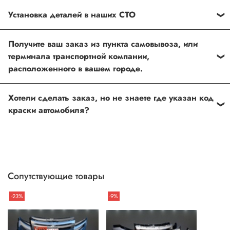
Установка деталей в наших СТО
Каждый товар, который Вы приобретаете у нас , также
Получите ваш заказ из пункта самовывоза, или
можно установить в любом из наших установочных
терминала транспортной компании,
центров по Москве
расположенного в вашем городе.
Оформить и оплатить заказ на сайте, либо связаться с
Хотели сделать заказ, но не знаете где указан код
нашим менеджером
краски автомобиля?
Если вы сомневаетесь, или вовсе не знаете код краски
автомобиля- не беда, наши специалисты помогут!
Для этого необходимо прислать Vin код нашему
менеджеру по форме обратной связи, на Whats up, либо
Сопутствующие товары
по телефону.
-23%
-9%