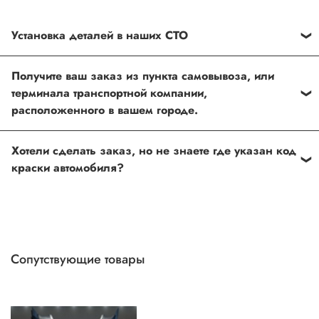
Установка деталей в наших СТО
Каждый товар, который Вы приобретаете у нас , также
Получите ваш заказ из пункта самовывоза, или
можно установить в любом из наших установочных
терминала транспортной компании,
центров по Москве
расположенного в вашем городе.
Оформить и оплатить заказ на сайте, либо связаться с
Хотели сделать заказ, но не знаете где указан код
нашим менеджером
краски автомобиля?
Если вы сомневаетесь, или вовсе не знаете код краски
автомобиля- не беда, наши специалисты помогут!
Для этого необходимо прислать Vin код нашему
менеджеру по форме обратной связи, на Whats up, либо
Сопутствующие товары
по телефону.