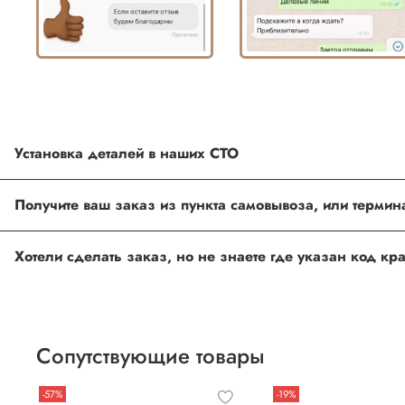
Установка деталей в наших СТО
Каждый товар, который Вы приобретаете у нас , также можн
Получите ваш заказ из пункта самовывоза, или терми
Оформить и оплатить заказ на сайте, либо связаться с на
Хотели сделать заказ, но не знаете где указан код к
Если вы сомневаетесь, или вовсе не знаете код краски авт
Для этого необходимо прислать Vin код нашему менеджеру 
Сопутствующие товары
-57%
-19%