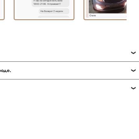
ве
ороде.