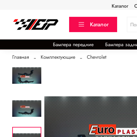
Каталог
О
Каталог
Бампера передние
Бампера задн
Главная
Комплектующие
Chevrolet