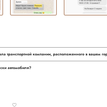
о установить в любом из наших установочных центров по Моск
нала транспортной компании, расположенного в вашем г
шим менеджером
раски автомобиля?
омобиля- не беда, наши специалисты помогут!
по форме обратной связи, на Whats up, либо по телефону.