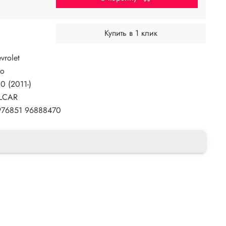
Купить в 1 клик
vrolet
eo
0 (2011-)
LCAR
976851
96888470