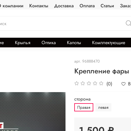
 компании
Контакты
Доставка
Оплата
Статьи
Зака
ие
Крылья
Оптика
Капоты
Комплектующие
арт.
96888470
Крепление фары 
(0)
В
сторона
Правая
левая
1 500 ₽