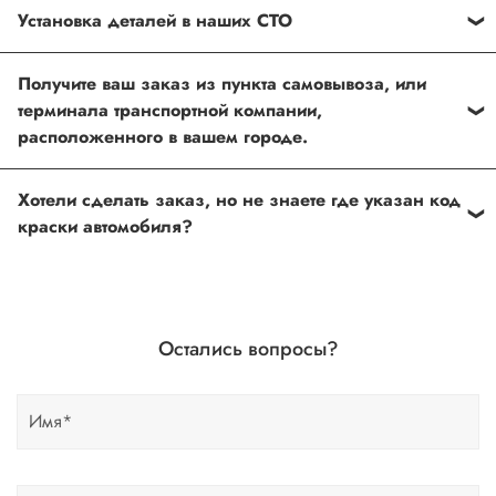
Установка деталей в наших СТО
Каждый товар, который Вы приобретаете у нас , также
Получите ваш заказ из пункта самовывоза, или
можно установить в любом из наших установочных
терминала транспортной компании,
центров по Москве
расположенного в вашем городе.
Оформить и оплатить заказ на сайте, либо связаться с
Хотели сделать заказ, но не знаете где указан код
нашим менеджером
краски автомобиля?
Если вы сомневаетесь, или вовсе не знаете код краски
автомобиля- не беда, наши специалисты помогут!
Для этого необходимо прислать Vin код нашему
Остались вопросы?
менеджеру по форме обратной связи, на Whats up, либо
по телефону.