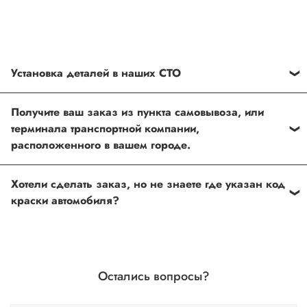
Установка деталей в наших СТО
Каждый товар, который Вы приобретаете у нас , также
Получите ваш заказ из пункта самовывоза, или
можно установить в любом из наших установочных
терминала транспортной компании,
центров по Москве
расположенного в вашем городе.
Оформить и оплатить заказ на сайте, либо связаться с
Хотели сделать заказ, но не знаете где указан код
нашим менеджером
краски автомобиля?
Если вы сомневаетесь, или вовсе не знаете код краски
автомобиля- не беда, наши специалисты помогут!
Для этого необходимо прислать Vin код нашему
Остались вопросы?
менеджеру по форме обратной связи, на Whats up, либо
по телефону.