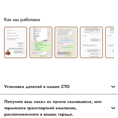
Как мы работаем
Установка деталей в наших СТО
Каждый товар, который Вы приобретаете у нас , также
Получите ваш заказ из пункта самовывоза, или
можно установить в любом из наших установочных
терминала транспортной компании,
центров по Москве
расположенного в вашем городе.