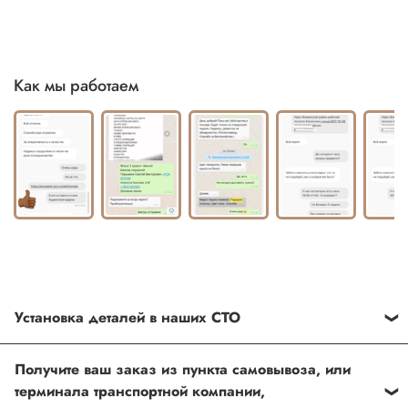
Как мы работаем
Установка деталей в наших СТО
Каждый товар, который Вы приобретаете у нас , также
Получите ваш заказ из пункта самовывоза, или
можно установить в любом из наших установочных
терминала транспортной компании,
центров по Москве