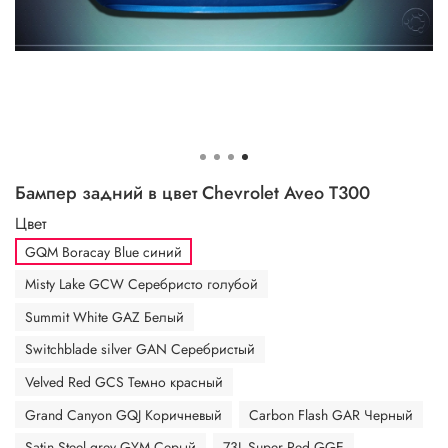
Бампер задний в цвет Chevrolet Aveo T300
Цвет
GQM Boracay Blue синий
Misty Lake GCW Серебристо голубой
Summit White GAZ Белый
Switchblade silver GAN Серебристый
Velved Red GCS Темно красный
Grand Canyon GQJ Коричневый
Carbon Flash GAR Черный
Satin Steel grey GYM Серый
73L Super Red GGE