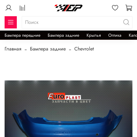
Бампера передние
Бампера задние
Крылья
Оптика
Кап
Главная
Бампера задние
Chevrolet