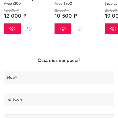
Aveo т300
Aveo T300
| все ц
12 500 ₽
12 500 ₽
25 000
12 000 ₽
10 500 ₽
19 0
Остались вопросы?