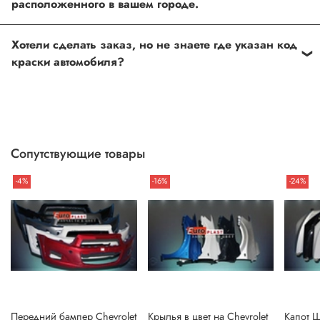
расположенного в вашем городе.
Оформить и оплатить заказ на сайте, либо связаться с
Хотели сделать заказ, но не знаете где указан код
нашим менеджером
краски автомобиля?
Если вы сомневаетесь, или вовсе не знаете код краски
автомобиля- не беда, наши специалисты помогут!
Для этого необходимо прислать Vin код нашему
менеджеру по форме обратной связи, на Whats up, либо
Сопутствующие товары
по телефону.
-4%
-16%
-24%
Передний бампер Chevrolet
Крылья в цвет на Chevrolet
Капот 