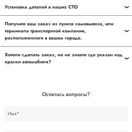
Установка деталей в наших СТО
Каждый товар, который Вы приобретаете у нас , также
Получите ваш заказ из пункта самовывоза, или
можно установить в любом из наших установочных
терминала транспортной компании,
центров по Москве
расположенного в вашем городе.
Оформить и оплатить заказ на сайте, либо связаться с
Хотели сделать заказ, но не знаете где указан код
нашим менеджером
краски автомобиля?
Если вы сомневаетесь, или вовсе не знаете код краски
автомобиля- не беда, наши специалисты помогут!
Для этого необходимо прислать Vin код нашему
Остались вопросы?
менеджеру по форме обратной связи, на Whats up, либо
по телефону.