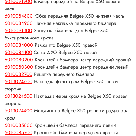
6010091900
Бампер передний на Belgee X50 верхняя
часть
6010084800
Юбка передняя Belgee X50 нижняя часть
6010084900
Нижняя накладка переднего бампера
6010091300
Заглушка бампера для Belgee X50
буксировочного крюка
6010084000
Рамка птф Belgee X50 правой
6010084100
Сетка ДХО Belgee X50 левой
6010080200
Кронштейн бампера центр передний правый
6010080300
Кронштейн бампера центр передний левый
6010082700
Решетка переднего бампера
6013024600
Накладка фары хром Belgee X50 левая
сторона
6013024500
Накладка фары хром на Belgee X50 правая
сторона
6013024400
Молдинг на Belgee X50 решетки радиатора
хром
6010085800
Кронштейн бампера переднего левый
6010085700
Кронштейн бампера переднего правый